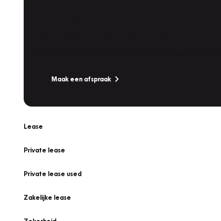
Plan een
Werkplaatsafspraak
Is uw auto toe aan Onderhoud, Bandenwissel of een Va
Maak een afspraak
Lease
Private lease
Private lease used
Zakelijke lease