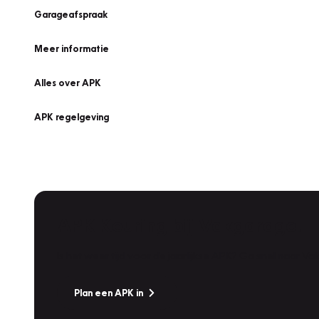
Garageafspraak
Meer informatie
Alles over APK
APK regelgeving
APK Keuring bij Vakgarage!
Is het weer tijd voor de jaarlijkse APK? Ga snel naar V
Plan een APK in