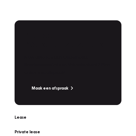
Plan een
Werkplaatsafspraak
Is uw auto toe aan Onderhoud,
Bandenwissel of een Vakantiecheck? Plan
online een afspraak!
Maak een afspraak
Lease
Private lease