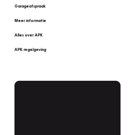
Garageafspraak
Meer informatie
Alles over APK
APK regelgeving
APK Keuring bij
Vakgarage!
Is het weer tijd voor de jaarlijkse APK? Ga
snel naar Vakgarage bij u in de buurt, en ga
zonder zorgen de weg op!