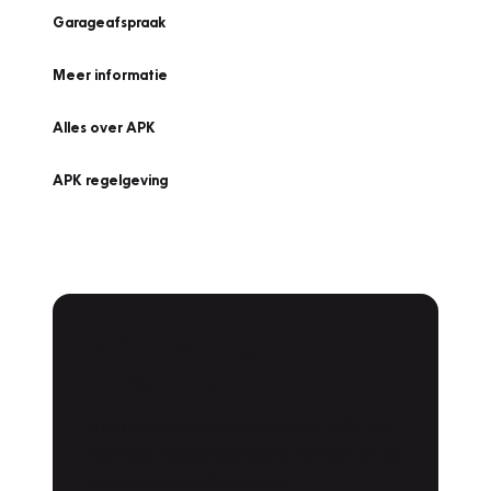
Garageafspraak
Meer informatie
Alles over APK
APK regelgeving
APK Keuring bij
Vakgarage!
Is het weer tijd voor de jaarlijkse APK? Ga
snel naar Vakgarage bij u in de buurt, en ga
zonder zorgen de weg op!