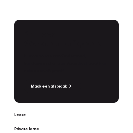
Plan een
Werkplaatsafspraak
Is uw auto toe aan Onderhoud,
Bandenwissel of een Vakantiecheck? Plan
online een afspraak!
Maak een afspraak
Lease
Private lease