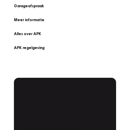
Garageafspraak
Meer informatie
Alles over APK
APK regelgeving
APK Keuring bij
Vakgarage!
Is het weer tijd voor de jaarlijkse APK? Ga
snel naar Vakgarage bij u in de buurt, en ga
zonder zorgen de weg op!