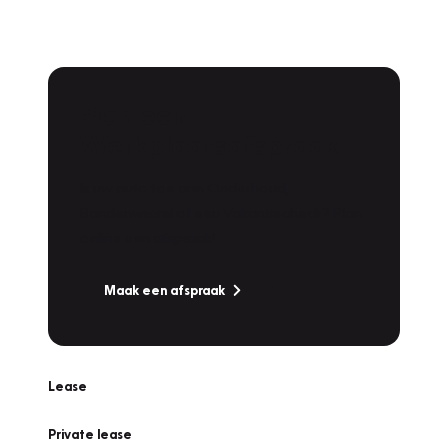
Plan een
Werkplaatsafspraak
Is uw auto toe aan Onderhoud,
Bandenwissel of een Vakantiecheck? Plan
online een afspraak!
Maak een afspraak
Lease
Private lease