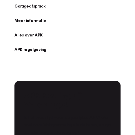
Garageafspraak
Meer informatie
Alles over APK
APK regelgeving
APK Keuring bij
Vakgarage!
Is het weer tijd voor de jaarlijkse APK? Ga
snel naar Vakgarage bij u in de buurt, en ga
zonder zorgen de weg op!