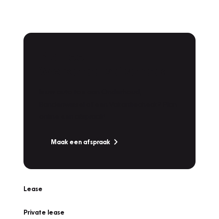
Plan een
Werkplaatsafspraak
Is uw auto toe aan Onderhoud,
Bandenwissel of een Vakantiecheck? Plan
online een afspraak!
Maak een afspraak
Lease
Private lease