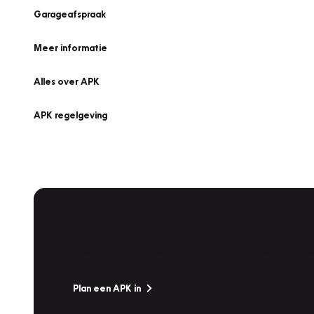
Garageafspraak
Meer informatie
Alles over APK
APK regelgeving
APK Keuring bij Vakgarage!
Is het weer tijd voor de jaarlijkse APK? Ga snel naar V
Plan een APK in