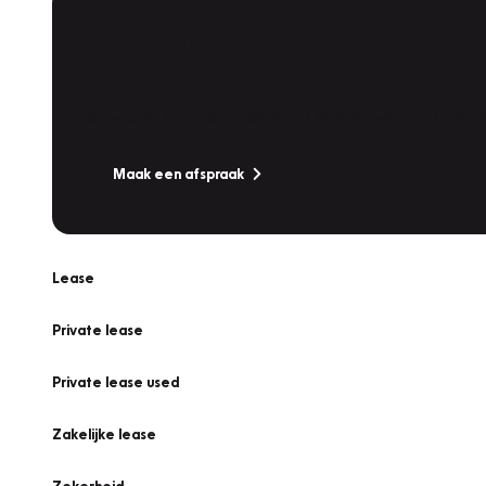
Plan een
Werkplaatsafspraak
Is uw auto toe aan Onderhoud, Bandenwissel of een Va
Maak een afspraak
Lease
Private lease
Private lease used
Zakelijke lease