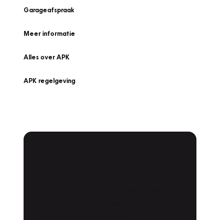
Garageafspraak
Meer informatie
Alles over APK
APK regelgeving
APK Keuring bij
Vakgarage!
Is het weer tijd voor de jaarlijkse APK? Ga
snel naar Vakgarage bij u in de buurt, en ga
zonder zorgen de weg op!