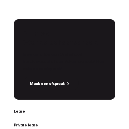
Plan een
Werkplaatsafspraak
Is uw auto toe aan Onderhoud,
Bandenwissel of een Vakantiecheck? Plan
online een afspraak!
Maak een afspraak
Lease
Private lease