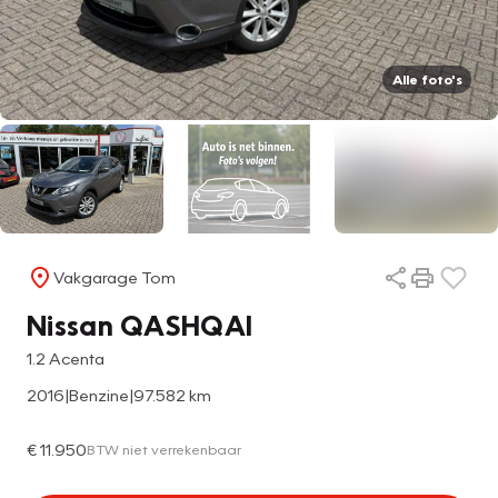
Alle foto's
Vakgarage Tom
Info
Nissan QASHQAI
1.2 Acenta
2016
|
Benzine
|
97.582 km
€ 11.950
BTW niet verrekenbaar