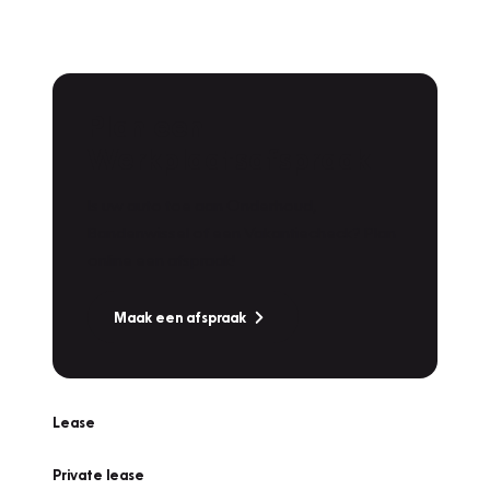
Plan een
Werkplaatsafspraak
Is uw auto toe aan Onderhoud,
Bandenwissel of een Vakantiecheck? Plan
online een afspraak!
Maak een afspraak
Lease
Private lease