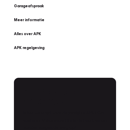
Garageafspraak
Meer informatie
Alles over APK
APK regelgeving
APK Keuring bij
Vakgarage!
Is het weer tijd voor de jaarlijkse APK? Ga
snel naar Vakgarage bij u in de buurt, en ga
zonder zorgen de weg op!