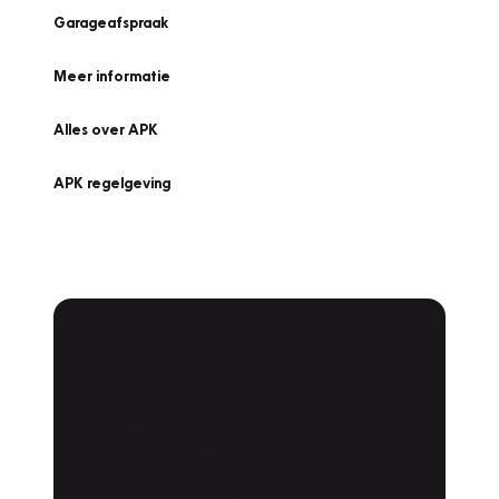
Garageafspraak
Meer informatie
Alles over APK
APK regelgeving
APK Keuring bij
Vakgarage!
Is het weer tijd voor de jaarlijkse APK? Ga
snel naar Vakgarage bij u in de buurt, en ga
zonder zorgen de weg op!