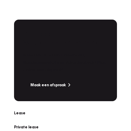
Plan een
Werkplaatsafspraak
Is uw auto toe aan Onderhoud,
Bandenwissel of een Vakantiecheck? Plan
online een afspraak!
Maak een afspraak
Lease
Private lease