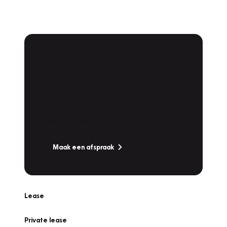
Plan een
Werkplaatsafspraak
Is uw auto toe aan Onderhoud,
Bandenwissel of een Vakantiecheck? Plan
online een afspraak!
Maak een afspraak
Lease
Private lease