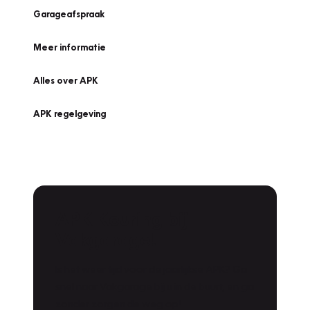
Garageafspraak
Meer informatie
Alles over APK
APK regelgeving
APK Keuring bij
Vakgarage!
Is het weer tijd voor de jaarlijkse APK? Ga
snel naar Vakgarage bij u in de buurt, en ga
zonder zorgen de weg op!