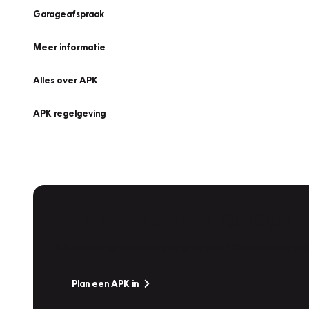
Garageafspraak
Meer informatie
Alles over APK
APK regelgeving
APK Keuring bij Vakgarage!
Is het weer tijd voor de jaarlijkse APK? Ga snel naar V
Plan een APK in