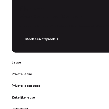
Plan een
Werkplaatsafspraak
Is uw auto toe aan Onderhoud, Bandenwissel of een Va
Maak een afspraak
Lease
Private lease
Private lease used
Zakelijke lease