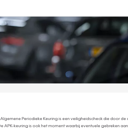
lgemene Periodieke Keuring is een veiligheidscheck die door de o
e. De APK-keuring is ook het moment waarbij eventuele gebreken aan