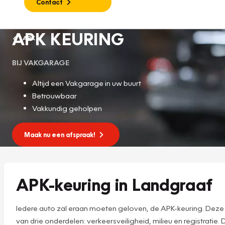
Contact
APK KEURING
APK
BIJ VAKGARAGE
Altijd een Vakgarage in uw buurt
Betrouwbaar
Vakkundig geholpen
Maak nu een afspraak!
APK-keuring in Landgraaf
Iedere auto zal eraan moeten geloven, de APK-keuring. Deze A
van drie onderdelen: verkeersveiligheid, milieu en registrati