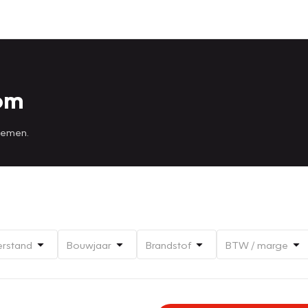
Tom
 nemen.
erstand
Bouwjaar
Brandstof
BTW / marge