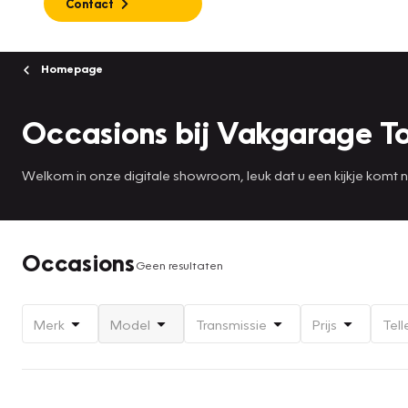
Contact
Homepage
Occasions bij Vakgarage 
Welkom in onze digitale showroom, leuk dat u een kijkje komt
Occasions
Geen resultaten
Merk
Model
Transmissie
Prijs
Tell