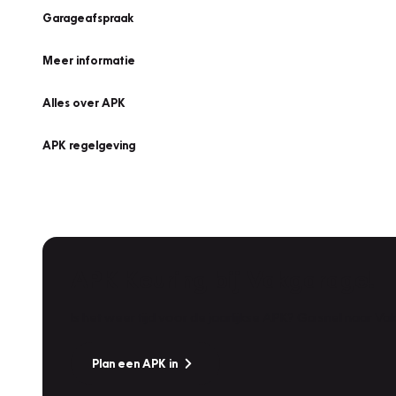
Garageafspraak
Meer informatie
Alles over APK
APK regelgeving
APK Keuring bij Vakgarage!
Is het weer tijd voor de jaarlijkse APK? Ga snel naar V
Plan een APK in