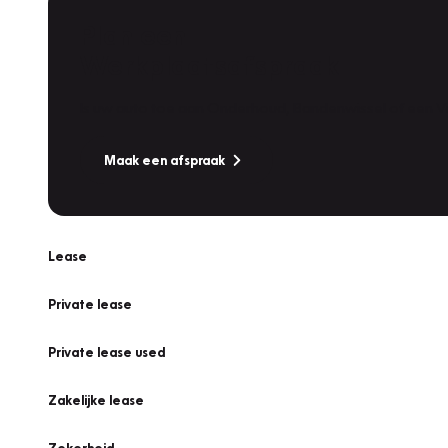
Plan een
Werkplaatsafspraak
Is uw auto toe aan Onderhoud, Bandenwissel of een Va
Maak een afspraak
Lease
Private lease
Private lease used
Zakelijke lease